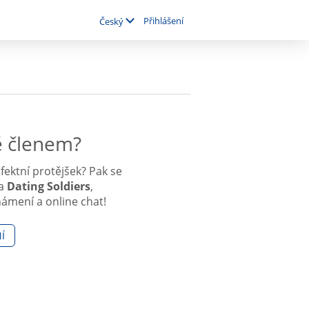
Přihlášení
Český
ě členem?
rfektní protějšek? Pak se
na
Dating Soldiers
,
námení a online chat!
Í